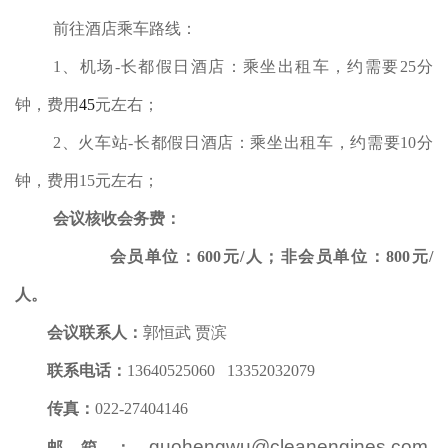
前往酒店乘车路线：
1
、机场
-
长都假日酒店：乘坐出租车，约需要
25
分
钟，费用
45
元左右；
2
、火车站
-
长都假日酒店：乘坐出租车，约需要
10
分
钟，费用
15
元左右；
会议核收会务费：
会员单位：
600
元
/
人；非会员单位：
800
元
/
人。
会议联系人：
郭恒武 贾滨
联系电话：
13640525060
13352032079
传真：
022-27404146
guohengwu@cleanengines.com
,
邮箱：