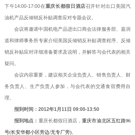
下午
14:00-17:00
在
重庆长都假日酒店
召开针对出口美国汽
油机产品反倾销反补贴调查应对专题会议。
会议将邀请中国机电产品进出口商会法律服务部、嘉润
道和律师事务所专家介绍美国反倾销反补贴调查程序、反倾
销反补贴应对详细准备要求及说明，并解答与会代表的相关
疑问。
会议内容重要，建议相关企业负责人、销售负责人、财
务负责人、生产负责人参加，与会代表的交通食宿费用自
理。
报到时间：
2012
年
1
月
11
日
09:00-13:50
报到地点：
重庆长都假日酒店，
重庆市渝北区五红路
96
号
(
长安华都小区旁边
/
无专厂旁
)
。