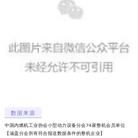
数据来源
中国内燃机工业协会小型动力设备分会74家整机会员单位
【涵盖分会所有符合报送数据条件的整机企业】