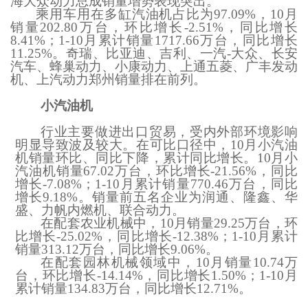
海大众动力总成销量增势表现突出。
乘用车用在多缸汽油机占比为97.09%，10月
销量202.80万台，环比增长-2.51%，同比增长
8.41%；1-10月累计销量1717.66万台，同比增长
11.25%。奇瑞、比亚迪、吉利、一汽-大众、长安
汽车、蜂巢动力、小康动力、上通五菱、广丰发动
机、上汽动力郑州销量排在前列。
小汽油机
行业主要做进出口贸易，受内外部环境影响
明显导致波及较大。在可比口径中，10月小汽油
机销量环比、同比下降，累计同比增长。10月小
汽油机销量67.02万台，环比增长-21.56%，同比
增长-7.08%；1-10月累计销量770.46万台，同比
增长9.18%。销量前五名企业为润通、隆鑫、华
盛、力帆内燃机、联合动力。
在配套农业机械中，10月销量29.25万台，环
比增长-25.02%，同比增长-12.38%；1-10月累计
销量313.12万台，同比增长9.06%。
在配套园林机械领域中，10月销量10.74万
台，环比增长-14.14%，同比增长1.50%；1-10月
累计销量134.83万台，同比增长12.71%。