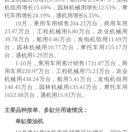
机组用增长15.69%，园林机械用增长12.53%，摩
托车用增长24.19%，通机用增长6.35%。
10
月，乘用车用销售204.23万台，商用车用
23.07万台，工程机械用6.80万台，农业机械用
39.78万台，船用0.46万台，发电机组用11.69万
台，园林机械用10.77万台，摩托车用155.17万
台，通机用1.29万台。
1-10
月，乘用车用累计销售1731.87万台，商
用车用220.97万台，工程机械用75.23万台，农业
机械用438.24万台，船用5.41万台，发电机组用
148.45万台，园林机械用135.41万台，摩托车用
1652.08万台，通机用15.93万台。
主要品种按单、多缸分用途情况：
单缸柴油机