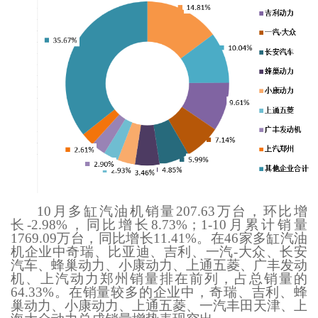
10
月多缸汽油机销量207.63万台，环比增
长-2.98%，同比增长8.73%；1-10月累计销量
1769.09万台，同比增长11.41%。在46家多缸汽油
机企业中奇瑞、比亚迪、吉利、一汽-大众、长安
汽车、蜂巢动力、小康动力、上通五菱、广丰发动
机、上汽动力郑州销量排在前列，占总销量的
64.33%。在销量较多的企业中，奇瑞、吉利、蜂
巢动力、小康动力、上通五菱、一汽丰田天津、上