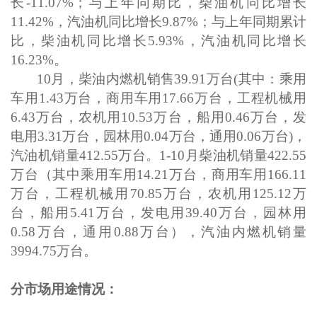
长-11.07%；与上年同期比，柴油机同比增长
11.42%，汽油机同比增长9.87%；与上年同期累计
比，柴油机同比增长5.93%，汽油机同比增长
16.23%。
10
月，柴油内燃机销售39.91万台(其中：乘用
车用1.43万台，商用车用17.66万台，工程机械用
6.43万台，农机用10.53万台，船用0.46万台，发
电用3.31万台，园林用0.04万台，通用0.06万台)，
汽油机销量412.55万台。1-10月柴油机销量422.55
万台（其中乘用车用14.21万台，商用车用166.11
万台，工程机械用70.85万台，农机用125.12万
台，船用5.41万台，发电用39.40万台，园林用
0.58万台，通用0.88万台），汽油内燃机销量
3994.75万台。
分市场用途情况：