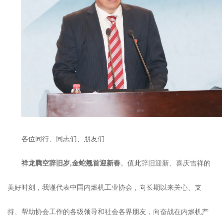
各位同行、同志们、朋友们:
祥龙腾空辞旧岁,金蛇翘首迎新春
。值此辞旧迎新、喜庆吉祥的
美好时刻，我谨代表中国内燃机工业协会，向长期以来关心、支
持、帮助协会工作的各级领导和社会各界朋友，向奋战在内燃机产