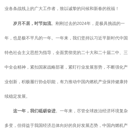
业各条战线上的广大工作者，致以诚挚的问候和新春的祝福！
岁月不居，时节如流
。刚刚过去的2024年，是极具挑战的一
年，也是极不平凡的一年。一年来，我们坚持以习近平新时代中国
特色社会主义思想为指导，全面贯彻党的二十大和二十届二中、三
中全会精神，紧扣国家战略部署，紧盯行业发展形势，不断强化产
业创新，积极履行协会职能，有力推动中国内燃机产业保持健康持
续稳定发展。
这一年，我们砥砺奋进
。一年来，尽管全球政治经济环境复杂
多变，但得益于我国经济总体向好的良好发展态势，中国内燃机产