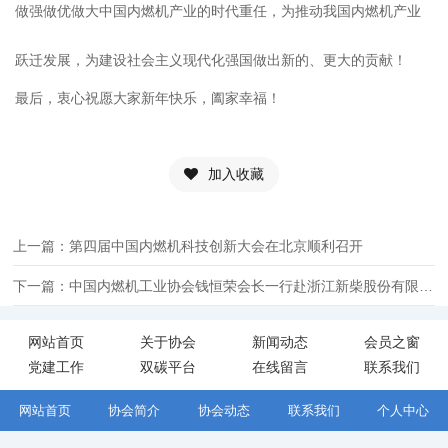
做强做优做大
中国内燃机产业的时代重任，为推动我国内燃机产业
跃迁发展，为建设社会主义现代化强国做出新的、更大的贡献！
最后，衷心祝愿大家新年快乐，阖家幸福！
加入收藏
上一篇：第四届中国内燃机科技创新大会在北京顺利召开
下一篇：中国内燃机工业协会钱恒荣会长一行赴浙江新柴股份有限公司调研
网站首页
关于协会
新闻动态
会员之窗
党建工作
双碳平台
在线留言
联系我们
网站首页
协会简介
协会动态
联系我们
个人中心