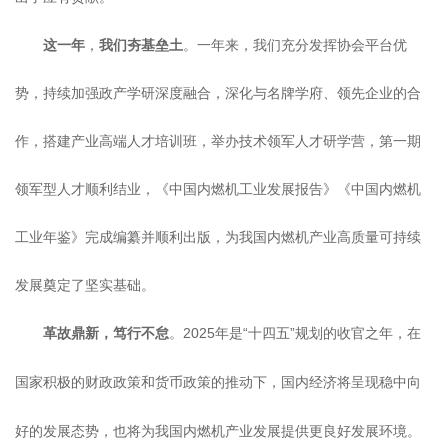
这一年
，
我们夯基垒土
。一年来，我们充分发挥协会平台优
势，持续加强政产学研深度融合，深化与名牌学府、领先企业的合
作，搭建产业高端人才培训班，举办技术领军人才研学营，第一期
领军型人才顺利结业，《中国内燃机工业发展报告》《中国内燃机
工业年鉴》完成编纂并顺利出版，为我国内燃机产业高质量可持续
发展奠定了坚实基础。
革故鼎新，笃行不怠
。2025年是“十四五”规划的收官之年，在
国家积极的财政政策和货币政策的推动下，国内经济将
呈现稳中向
好的发展态势，也将为我国内燃机产业发展提供更良好发展环境。