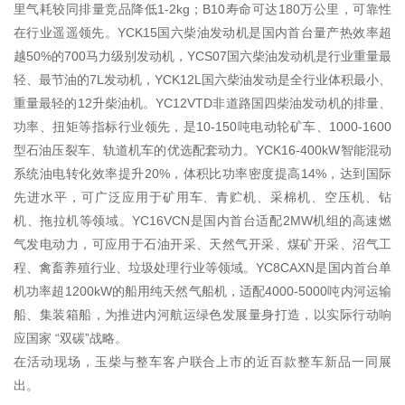
里气耗较同排量竞品降低1-2kg；B10寿命可达180万公里，可靠性
在行业遥遥领先。YCK15国六柴油发动机是国内首台量产热效率超
越50%的700马力级别发动机，YCS07国六柴油发动机是行业重量最
轻、最节油的7L发动机，YCK12L国六柴油发动是全行业体积最小、
重量最轻的12升柴油机。YC12VTD非道路国四柴油发动机的排量、
功率、扭矩等指标行业领先，是10-150吨电动轮矿车、1000-1600
型石油压裂车、轨道机车的优选配套动力。YCK16-400kW智能混动
系统油电转化效率提升20%，体积比功率密度提高14%，达到国际
先进水平，可广泛应用于矿用车、青贮机、采棉机、空压机、钻
机、拖拉机等领域。YC16VCN是国内首台适配2MW机组的高速燃
气发电动力，可应用于石油开采、天然气开采、煤矿开采、沼气工
程、禽畜养殖行业、垃圾处理行业等领域。YC8CAXN是国内首台单
机功率超1200kW的船用纯天然气船机，适配4000-5000吨内河运输
船、集装箱船，为推进内河航运绿色发展量身打造，以实际行动响
应国家 “双碳”战略。
在活动现场，玉柴与整车客户联合上市的近百款整车新品一同展
出。