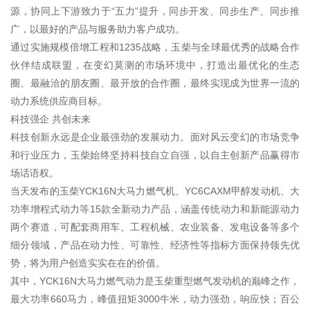
源，协同上下游致力于“五力”提升，同步开发、同步生产、同步推
广，以最好的产品与服务助力客户成功。
通过实施规模倍增工程和1235战略，玉柴与全球最优秀的战略合作
伙伴结成联盟，在变幻莫测的市场环境中，打造出最优化的生态
圈、最融洽的朋友圈、最开放的合作圈，最终实现成为世界一流的
动力系统供应商目标。
科技强企 共创未来
科技创新永远是企业最强劲的发展动力。面对风云变幻的市场竞争
和行业压力，玉柴始终坚持科技自立自强，以自主创新产品赢得市
场话语权。
当天发布的玉柴YCK16N大马力燃气机、YC6CAXM甲醇发动机、大
功率增程式动力等15款全新动力产品，涵盖传统动力和新能源动力
两个赛道，可配套商用车、工程机械、农业装备、发电设备等多个
细分领域，产品在动力性、可靠性、经济性等指标方面保持领先优
势，将为用户创造实实在在的价值。
其中，YCK16N大马力燃气动力是玉柴重型燃气发动机的巅峰之作，
最大功率660马力，峰值扭矩3000牛米，动力强劲，响应快；百公