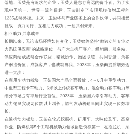
落地。玉柴是有追求的企业，玉柴人是志存高远的奋斗者。为了实
现中国第一、世界一流的目标，玉柴制定了实现规模倍增工程的
1235战略路径。未来，玉柴将与产业链条上的合作伙伴，共同接受
挑战，协力同行，互相助力成功，一起共创未来。
相互助力 共享成果
长期以来，无论市场环境如何变化，玉柴始终坚持“做独立的专业动
力系统供应商”的战略定位，与广大主机厂客户、经销商、服务站、
供应商结成战略合作联盟，精诚协作、抱团取暖、共同奋进，为客
户创造价值，成就客户，也成就自我。2023年，玉柴向提质增效迈
进一大步：
在商用车动力板块，玉柴国六产品全面投放，4～8升中重型动力、
中重型工程卡车动力、6米以上传统客车动力、混合动力客车动力等
细分市场占有率居行业首位。2023年，玉柴国六牵引车动力、客车
动力销量实现两位数以上增长，燃气发动机销量同比实现三位数增
长。
在通机动力板块，玉柴在轮式挖掘机、矿用车、大吨位叉车、高空
作业、防爆机等5个工程机械动力领域创造份额第一；在拖拉机、采