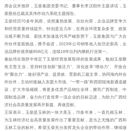
席会议并致辞，玉柴集团党委书记、董事长李汉阳作主题讲话，玉
柴股份总裁吴其伟作动力系统主题报告。
玉柴经历70多年风雨，依然蓬勃发展、欣欣向荣，企业品牌竞争力
和经营质量持续提升。特别是近几年，在商业环境复杂多变、政策
法规不断升级、新技术加速迭代等严峻形势下，玉柴集团与广大合
作伙伴直面挑战，携手奋进，2023年公司销售收入创历史新高，企
业品牌价值突破858亿元，连续18年位列内燃机行业第一。
秦如培在致辞中肯定了玉柴经营发展取得的发展成果，勉励玉柴聚
焦主责主业，坚持科技创新“激活力”、深化改革“增动力”、开放合
作“聚合力”，做好强产业、提质效、育新机三篇文章，协同海内外合
作伙伴，主动对接融入东盟大市场、“一带一路”和西部陆海新通道建
设，扩大市场规模，将更多优质产品销往全球，擦亮广西制造、中
国制造品牌，奋力向打造世界一流企业的目标迈进，为助力广西经
济社会高质量发展再开新篇、再做贡献。
王琛表示，玉柴是玉林的一块大美玉，70多年来，一直扎根玉林，
为玉林经济社会高质量发展作出了重要贡献，是当之无愧的广西和
玉林工业的标杆。希望玉柴充分发挥龙头企业的带动作用，继续做