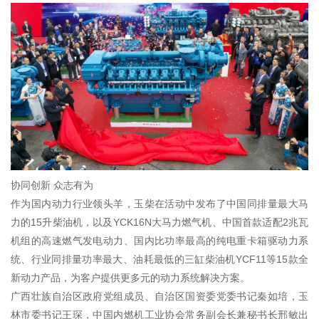
协同创新 众志有为
作为国内动力行业领头羊，玉柴在活动中发布了中国同排量最大马
力的15升柴油机，以及YCK16N大马力燃气机、中国首款适配2兆瓦
机组的高速燃气发电动力、国内比功率最高的纯电重卡箱驱动力系
统、行业同排量功率最大、油耗最低的三缸柴油机YCF11等15款全
新动力产品，为客户提供更多元的动力系统解决方案。
广西壮族自治区政府党组成员、自治区国资委党委书记秦如培，玉
林市委书记王琛，中国内燃机工业协会常务副会长兼秘书长邢敏出