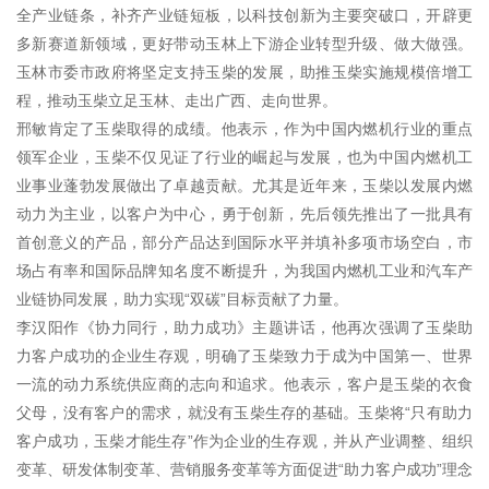
全产业链条，补齐产业链短板，以科技创新为主要突破口，开辟更
多新赛道新领域，更好带动玉林上下游企业转型升级、做大做强。
玉林市委市政府将坚定支持玉柴的发展，助推玉柴实施规模倍增工
程，推动玉柴立足玉林、走出广西、走向世界。
邢敏肯定了玉柴取得的成绩。他表示，作为中国内燃机行业的重点
领军企业，玉柴不仅见证了行业的崛起与发展，也为中国内燃机工
业事业蓬勃发展做出了卓越贡献。尤其是近年来，玉柴以发展内燃
动力为主业，以客户为中心，勇于创新，先后领先推出了一批具有
首创意义的产品，部分产品达到国际水平并填补多项市场空白，市
场占有率和国际品牌知名度不断提升，为我国内燃机工业和汽车产
业链协同发展，助力实现“双碳”目标贡献了力量。
李汉阳作《协力同行，助力成功》主题讲话，他再次强调了玉柴助
力客户成功的企业生存观，明确了玉柴致力于成为中国第一、世界
一流的动力系统供应商的志向和追求。他表示，客户是玉柴的衣食
父母，没有客户的需求，就没有玉柴生存的基础。玉柴将“只有助力
客户成功，玉柴才能生存”作为企业的生存观，并从产业调整、组织
变革、研发体制变革、营销服务变革等方面促进“助力客户成功”理念