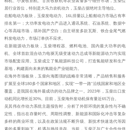
棉机、小麦收割机、甘蔗收获机等农业装备多个细分市场，玉柴位
居行业首位，特别是大马力农机动力，玉柴占据绝对主导地位。
在船电动力板块，玉柴发电动力、16L排量以上船舶动力市场占有率
排名第一；大功率发电动力产品进入通讯系统、石油系统、数据中
心等高端市场，填补国产空白；自主研发多款瓦斯、铁合金尾气燃
料发电动力，市场订单供不应求。
在新能源动力板块，玉柴增程器、燃料电池、国内最大功率的电
机、全球首款混合动力电驱无级变速动力总成等新能源动力均实现
市场配套应用。玉柴成立了氢能源科技公司，打造氢能研发和生产
基地，构建面向未来的氢能全产业链能力。
在海外市场板块，玉柴向海图强的战略非常清晰，产品销售和服务
扩展至全球180多个国家和地区，实现“一带一路”沿线国家和地区全
覆盖，是我国在海外最成功的动力品牌之一。2023年，玉柴出口发
动机同比增长近30%。目前，玉柴海外发动机保有量近65万台。
吴其伟在作动力系统主题报告时，分析了外部环境的复杂性与不确
定性，指出在存量时代、周期性调整、新能源和国际化冲击等复杂
多样的商业环境，以及在政策法规不断升级、新技术快速迭代等因
素的多重影响下，机遇与挑战并存。当前，玉柴正与广大合作伙伴