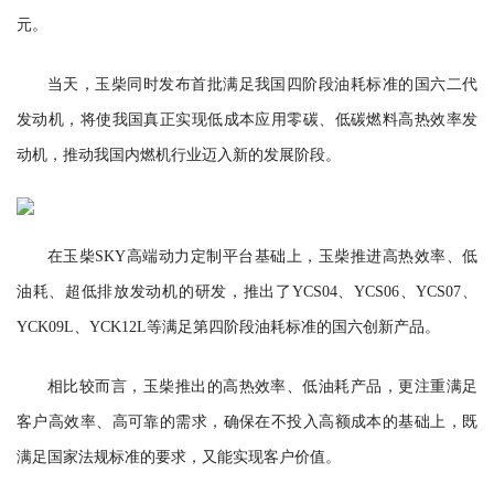
元。
当天，玉柴同时发布首批满足我国四阶段油耗标准的国六二代
发动机，将使我国真正实现低成本应用零碳、低碳燃料高热效率发
动机，推动我国内燃机行业迈入新的发展阶段。
在玉柴SKY高端动力定制平台基础上，玉柴推进高热效率、低
油耗、超低排放发动机的研发，推出了YCS04、YCS06、YCS07、
YCK09L、YCK12L等满足第四阶段油耗标准的国六创新产品。
相比较而言，玉柴推出的高热效率、低油耗产品，更注重满足
客户高效率、高可靠的需求，确保在不投入高额成本的基础上，既
满足国家法规标准的要求，又能实现客户价值。