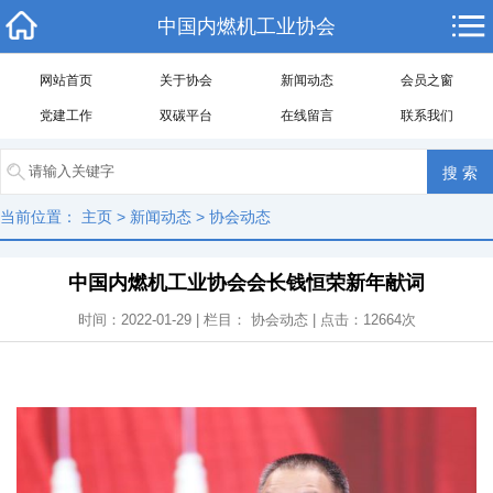
中国内燃机工业协会
网站首页
关于协会
新闻动态
会员之窗
党建工作
双碳平台
在线留言
联系我们
当前位置：
主页
>
新闻动态
>
协会动态
中国内燃机工业协会会长钱恒荣新年献词
时间：2022-01-29 | 栏目：
协会动态
| 点击：
12664
次