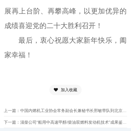
展再上台阶、再攀高峰，以更加优异的
成绩喜迎党的二十大胜利召开！
最后，衷心祝愿大家新年快乐，阖
家幸福！
加入收藏
上一篇：中国内燃机工业协会常务副会长兼秘书长邢敏带队到北京理工大学开展座谈调研
下一篇：淄柴公司“船用中高速甲醇/柴油双燃料发动机技术”成果鉴定会圆满成功！