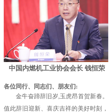
中国内燃机工业协会会长 钱恒荣
各位同行、同志们、朋友们:
金牛奋蹄辞旧岁,玉虎昂首贺新春。
值此辞旧迎新、喜庆吉祥的美好时刻，