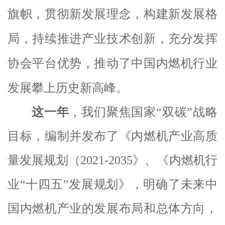
旗帜，贯彻新发展理念，构建新发展格
局，持续推进产业技术创新，充分发挥
协会平台优势，推动了中国内燃机行业
发展攀上历史新高峰。
这一年
，我们聚焦国家“双碳”战略
目标，编制并发布了《内燃机产业高质
量发展规划（2021-2035》、《内燃机行
业“十四五”发展规划》，明确了未来中
国内燃机产业的发展布局和总体方向，