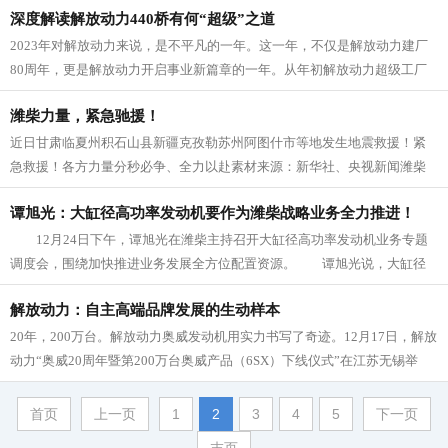
深度解读解放动力440桥有何“超级”之道
2023年对解放动力来说，是不平凡的一年。这一年，不仅是解放动力建厂
80周年，更是解放动力开启事业新篇章的一年。从年初解放动力超级工厂
投产暨奥威16L机产品下线...
潍柴力量，紧急驰援！
近日甘肃临夏州积石山县新疆克孜勒苏州阿图什市等地发生地震救援！紧
急救援！各方力量分秒必争、全力以赴素材来源：新华社、央视新闻潍柴
也第一时间推出暖心服务举措为灾区...
谭旭光：大缸径高功率发动机要作为潍柴战略业务全力推进！
12月24日下午，谭旭光在潍柴主持召开大缸径高功率发动机业务专题
调度会，围绕加快推进业务发展全方位配置资源。 谭旭光说，大缸径
高功率发动机业务是潍柴向全领...
解放动力：自主高端品牌发展的生动样本
20年，200万台。解放动力奥威发动机用实力书写了奇迹。12月17日，解放
动力“奥威20周年暨第200万台奥威产品（6SX）下线仪式”在江苏无锡举
行。动力总成产...
首页
上一页
1
2
3
4
5
下一页