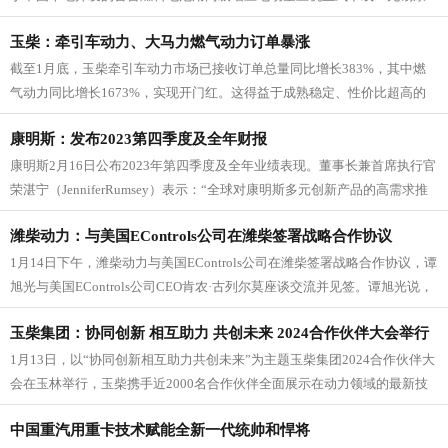
明斯涡轮增压技术主要生产用...
玉柴：牵引车动力、大马力燃气动力订单暴涨
截至1月底，玉柴牵引车动力市场已接收订单总量同比增长383%，其中燃
气动力同比增长1673%，实现开门红。这得益于成熟稳定、性价比超高的
K13N气体机和批量上市...
康明斯：发布2023第四季度及全年财报
康明斯2月16日公布2023年第四季度及全年业绩表现。董事长兼首席执行官
荣湛宁（JenniferRumsey）表示：“全球对康明斯多元创新产品的高需求推
动了公司...
潍柴动力：与美国EControls公司在潍柴签署战略合作协议
1月14日下午，潍柴动力与美国EControls公司在潍柴签署战略合作协议，谭
旭光与美国EControls公司CEO肯农·古列尔莫座谈交流并见签。谭旭光说，
很高...
玉柴集团：协同创新 相互助力 共创未来 2024合作伙伴大会举行
1月13日，以“协同创新相互助力共创未来”为主题玉柴集团2024合作伙伴大
会在玉林举行，玉柴携手近2000名合作伙伴全面展示在动力领域的最新技
术.创新成果，与合...
中国重汽用重卡技术赋能全新一代统帅和悍将