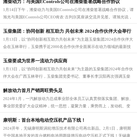
潍柴动力：与美国EControls公司在潍柴签署战略合作协议
1月14日下午，潍柴动力与美国EControls公司在潍柴签署战略合作协议，谭
旭光与美国EControls公司CEO肯农·古列尔莫座谈交流并见签。谭旭光说，
很高...
玉柴集团：协同创新 相互助力 共创未来 2024合作伙伴大会举行
1月13日，以“协同创新相互助力共创未来”为主题玉柴集团2024合作伙伴大
会在玉林举行，玉柴携手近2000名合作伙伴全面展示在动力领域的最新技
术.创新成果，与合...
玉柴要成为世界一流动力供应商
1月13日，以“协同创新相互助力共创未来”为主题的玉柴集团2024年合作伙
伴大会在广西玉林举行，玉柴集团党委书记、董事长李汉阳再次强调玉柴
助力客户成功的企业生存...
解放动力首月产销两旺势头足
2024年1月，一汽解放动力总成事业部全体员工认真贯彻落实集团、解放、
事业部党委扩大会议精神，统一思想，凝聚力量，乘势而上，发动机、变
速箱、车桥销量分别同比增长...
康明斯：首台本地电动空压机产品下线！
2024开年，无锡康明斯涡轮增压技术有限公司再出新品。2月1日，康明斯
于中国本地开发的首台燃料电池用两级增压电动空压机正式下线！无锡康