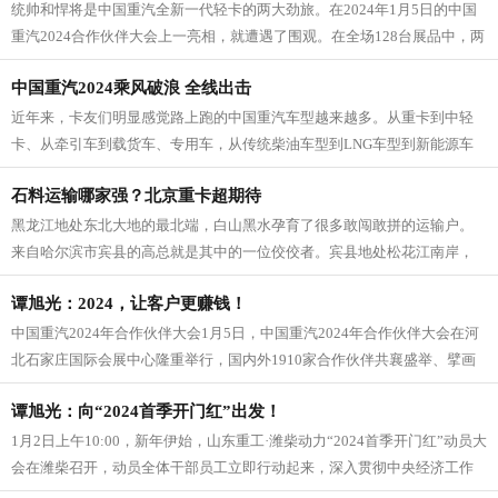
统帅和悍将是中国重汽全新一代轻卡的两大劲旅。在2024年1月5日的中国
重汽2024合作伙伴大会上一亮相，就遭遇了围观。在全场128台展品中，两
兄弟没有840马力...
中国重汽2024乘风破浪 全线出击
近年来，卡友们明显感觉路上跑的中国重汽车型越来越多。从重卡到中轻
卡、从牵引车到载货车、专用车，从传统柴油车型到LNG车型到新能源车
型，中国重汽的产品全线发力，尤...
石料运输哪家强？北京重卡超期待
黑龙江地处东北大地的最北端，白山黑水孕育了很多敢闯敢拼的运输户。
来自哈尔滨市宾县的高总就是其中的一位佼佼者。宾县地处松花江南岸，
张广才岭西麓支脉。境内多山地丘陵...
谭旭光：2024，让客户更赚钱！
中国重汽2024年合作伙伴大会1月5日，中国重汽2024年合作伙伴大会在河
北石家庄国际会展中心隆重举行，国内外1910家合作伙伴共襄盛举、擘画
未来。石家庄市委副...
谭旭光：向“2024首季开门红”出发！
1月2日上午10:00，新年伊始，山东重工·潍柴动力“2024首季开门红”动员大
会在潍柴召开，动员全体干部员工立即行动起来，深入贯彻中央经济工作
会议、山东省委经...