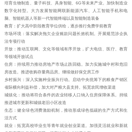
培育生物制造、量子科技、具身智能、6G等未来产业。加快制造业
数字化转型。大力发展智能网联新能源汽车、人工智能手机和电
脑、智能机器人等新一代智能终端以及智能制造装备
教育：扩大高中阶段教育学位供给，逐步推行免费学前教育
市场环境：落实解决拖欠企业账款问题长效机制。开展规范涉企执
法专项行动
开放：推动互联网、文化等领域有序开放，扩大电信、医疗、教育
等领域开放试点
住房：持续用力推动房地产市场止跌回稳。加力实施城中村和危旧
房改造。推进收购存量商品房。继续做好保交房工作
乡村振兴：深入实施种业振兴行动。启动中央统筹下的粮食产销区
省际横向利益补偿，加大对产粮大县支持。拓宽农民增收渠道
城镇化：推动将符合条件的农业转移人口纳入住房保障体系。持续
推进城市更新和城镇老旧小区改造
生态：健全绿色消费激励机制，推动形成绿色低碳的生产方式和生
活方式
就业：拓宽高校毕业生等青年就业创业渠道。加强灵活就业和新就