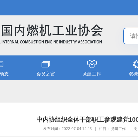
动态
会员之窗
党建工作
双碳
中内协组织全体干部职工参观建党10
发布时间：2022-07-04 14:43
|
栏目：
党建工作
|
浏