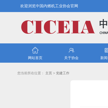
欢迎浏览中国内燃机工业协会官网
网站首页
关于协会
新闻
您当前所在位置：
主页
>
党建工作