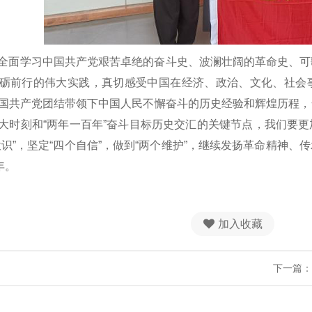
全面学习中国共产党艰苦卓绝的奋斗史、波澜壮阔的革命史、可
砺前行的伟大实践，真切感受中国在经济、政治、文化、社会
国共产党团结带领下中国人民不懈奋斗的历史经验和辉煌历程，
大时刻和“两年一百年”奋斗目标历史交汇的关键节点，我们要
意识”，坚定“四个自信”，做到“两个维护”，继续发扬革命精神
年。
加入收藏
下一篇：